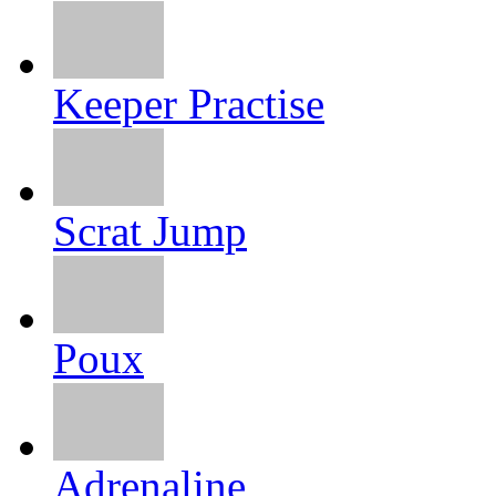
Keeper Practise
Scrat Jump
Poux
Adrenaline