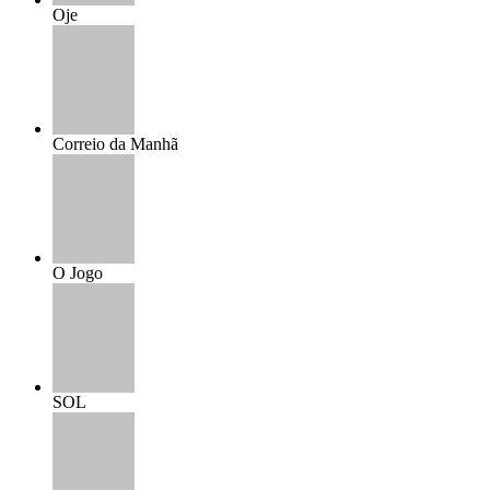
Oje
Correio da Manhã
O Jogo
SOL