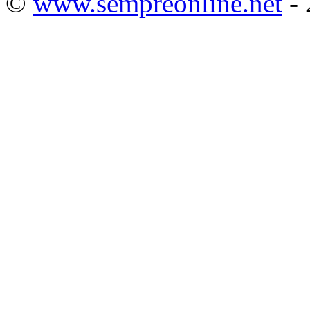
©
www.sempreonline.net
- 