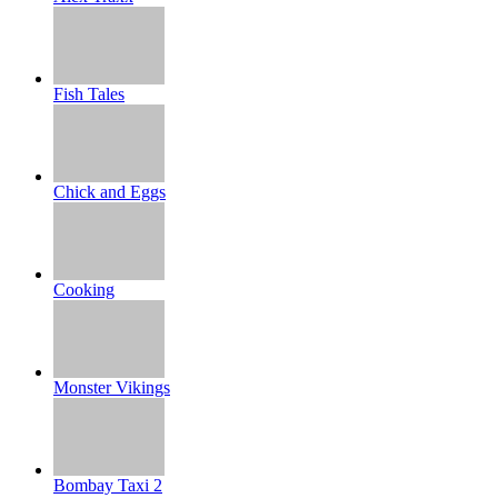
Fish Tales
Chick and Eggs
Cooking
Monster Vikings
Bombay Taxi 2