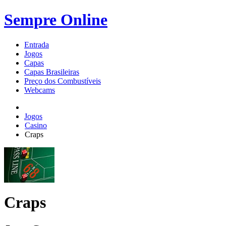
Sempre Online
Entrada
Jogos
Capas
Capas Brasileiras
Preço dos Combustíveis
Webcams
Jogos
Casino
Craps
Craps