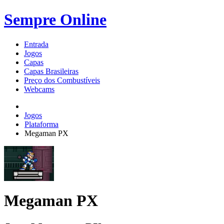
Sempre Online
Entrada
Jogos
Capas
Capas Brasileiras
Preço dos Combustíveis
Webcams
Jogos
Plataforma
Megaman PX
Megaman PX