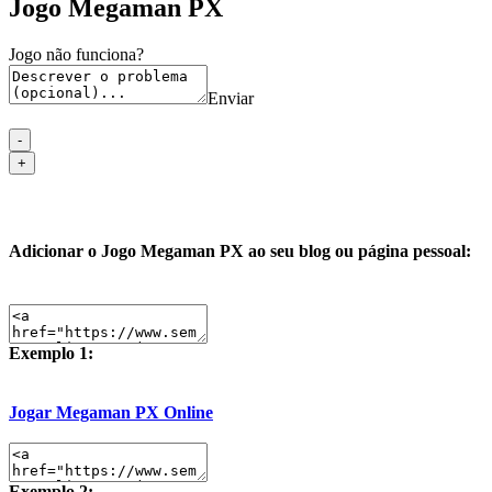
Jogo Megaman PX
Jogo não funciona?
Enviar
Adicionar o Jogo Megaman PX ao seu blog ou página pessoal:
Exemplo 1:
Jogar Megaman PX Online
Exemplo 2: