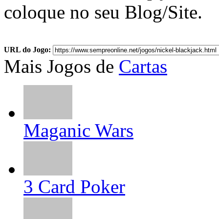
coloque no seu Blog/Site.
URL do Jogo:
Mais Jogos de
Cartas
Maganic Wars
3 Card Poker