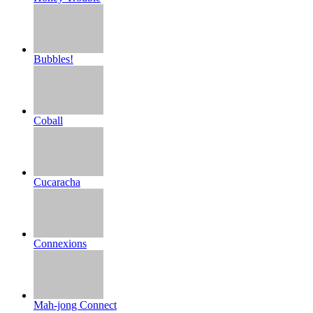
Bubbles!
Coball
Cucaracha
Connexions
Mah-jong Connect