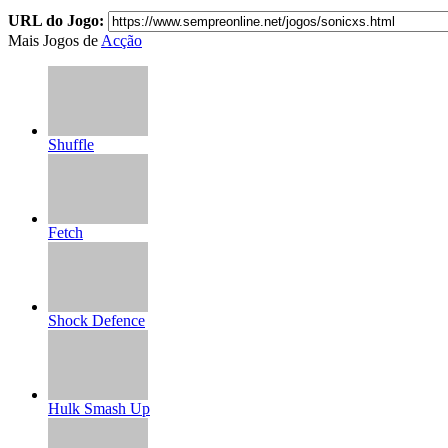
URL do Jogo:
Mais Jogos de
Acção
Shuffle
Fetch
Shock Defence
Hulk Smash Up